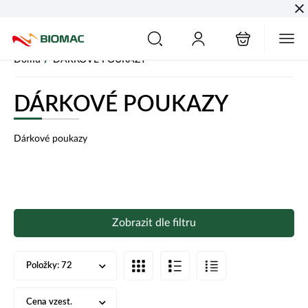
PŘESKOČIT NAVIGACI
/
Domů
DÁRKOVÉ POUKAZY
DÁRKOVÉ POUKAZY
Dárkové poukazy
Zobrazit dle filtru
Položky:
72
Cena vzest.