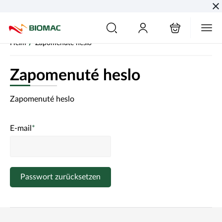
PŘESKOČIT NAVIGACI
/
Heim
Zapomenuté heslo
Zapomenuté heslo
Zapomenuté heslo
E-mail
*
Passwort zurücksetzen