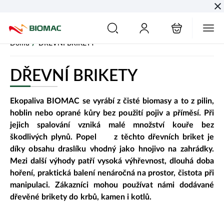
PŘESKOČIT NAVIGACI
/
Domů
DŘEVNÍ BRIKETY
DŘEVNÍ BRIKETY
Ekopaliva BIOMAC se vyrábí z čisté biomasy a to z pilin,
hoblin nebo oprané kůry bez použití pojiv a příměsí. Při
jejich spalování vzniká malé množství kouře bez
škodlivých plynů. Popel z těchto dřevních briket je
díky obsahu draslíku vhodný jako hnojivo na zahrádky.
Mezi další výhody patří vysoká výhřevnost, dlouhá doba
hoření, praktická balení nenáročná na prostor, čistota při
manipulaci. Zákazníci mohou používat námi dodávané
dřevěné brikety do krbů, kamen i kotlů.