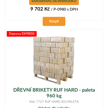
Dostupnost na pobočkách
9 702
Kč
/ P-0980
s DPH
Koupit
Doprava EXPRESS
DŘEVNÍ BRIKETY RUF HARD - paleta
960 kg
Kód: 7727 RUF HARD (ES) PALETA