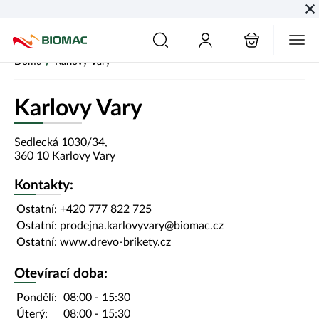
PŘESKOČIT NAVIGACI
/
Domů
Karlovy Vary
Karlovy Vary
Sedlecká
1030
/34
,
360 10
Karlovy Vary
Kontakty:
Ostatní:
+420 777 822 725
Ostatní:
prodejna.karlovyvary@biomac.cz
Ostatní:
www.drevo-brikety.cz
Otevírací doba:
Pondělí:
08:00
-
15:30
Úterý:
08:00
-
15:30