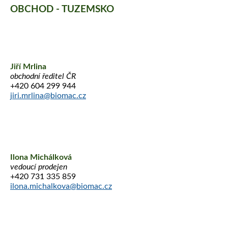
OBCHOD - TUZEMSKO
Jiří Mrlina
obchodní ředitel ČR
+420 604 299 944
jiri.mrlina@biomac.cz
Ilona Michálková
vedoucí prodejen
+420 731 335 859
ilona.michalkova@biomac.cz