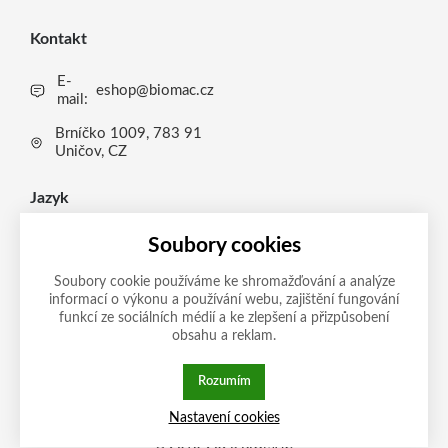
Kontakt
E-
eshop@biomac.cz
mail:
Brníčko 1009, 783 91
Uničov, CZ
Jazyk
CS
Soubory cookies
CS
Soubory cookie používáme ke shromažďování a analýze
informací o výkonu a používání webu, zajištění fungování
Možnosti platby
EN
funkcí ze sociálních médií a ke zlepšení a přizpůsobení
obsahu a reklam.
DE
IT
Rozumím
Tato stránka používá soubory cookies.
Zásady ochrany
Nastavení cookies
Klikněte pro více informací.
osobních údajů
© 2013-2026 BIOMAC