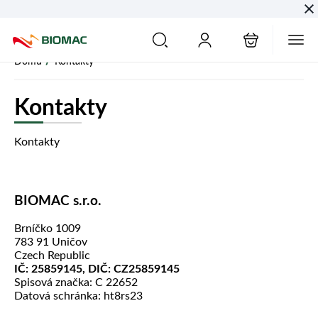
PŘESKOČIT NAVIGACI
/
Domů
Kontakty
Kontakty
Kontakty
BIOMAC s.r.o.
Brníčko 1009
783 91 Uničov
Czech Republic
IČ: 25859145, DIČ: CZ25859145
Spisová značka: C 22652
Datová schránka: ht8rs23