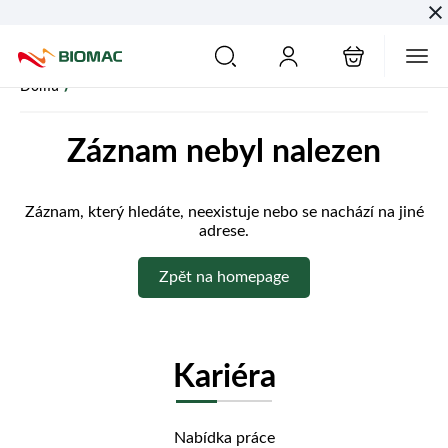
PŘESKOČIT NAVIGACI
/
Domů
Záznam nebyl nalezen
Záznam, který hledáte, neexistuje nebo se nachází na jiné
adrese.
Zpět na homepage
Kariéra
Nabídka práce