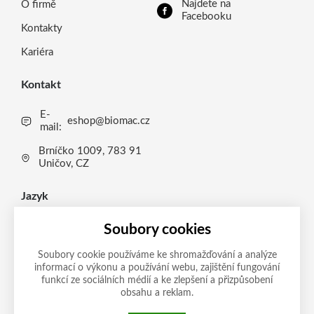
Najdete na
O firmě
Facebooku
Kontakty
Kariéra
Kontakt
E-
eshop@biomac.cz
mail:
Brníčko 1009, 783 91
Uničov, CZ
Jazyk
CS
Soubory cookies
CS
Soubory cookie používáme ke shromažďování a analýze
informací o výkonu a používání webu, zajištění fungování
Možnosti platby
EN
funkcí ze sociálních médií a ke zlepšení a přizpůsobení
obsahu a reklam.
DE