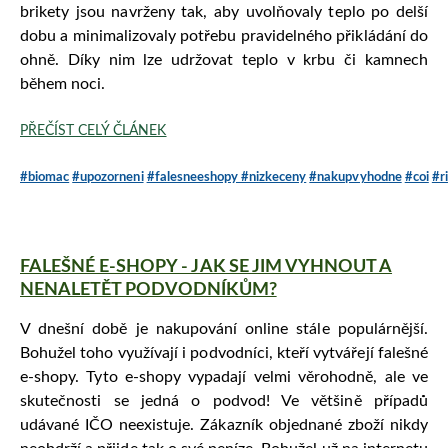
brikety jsou navrženy tak, aby uvolňovaly teplo po delší
dobu a minimalizovaly potřebu pravidelného přikládání do
ohně. Díky nim lze udržovat teplo v krbu či kamnech
během noci.
PŘEČÍST CELÝ ČLÁNEK
#biomac
#upozorneni
#falesneeshopy
#nizkeceny
#nakupvyhodne
#coi
#r
FALEŠNÉ E-SHOPY - JAK SE JIM VYHNOUT A
NENALETĚT PODVODNÍKŮM?
V dnešní době je nakupování online stále populárnější.
Bohužel toho využívají i podvodníci, kteří vytvářejí falešné
e-shopy. Tyto e-shopy vypadají velmi věrohodně, ale ve
skutečnosti se jedná o podvod! Ve většině případů
udávané IČO neexistuje. Zákazník objednané zboží nikdy