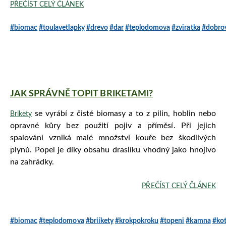
PŘEČÍST CELÝ ČLÁNEK
#biomac
#toulavetlapky
#drevo
#dar
#teplodomova
#zviratka
#dobrov
JAK SPRÁVNĚ TOPIT BRIKETAMI?
se vyrábí z čisté biomasy a to z pilin, hoblin nebo
Brikety
opravné kůry bez použití pojiv a příměsí. Při jejich
spalování vzniká malé množství kouře bez škodlivých
plynů. Popel je díky obsahu draslíku vhodný jako hnojivo
na zahrádky.
PŘEČÍST CELÝ ČLÁNEK
#biomac
#teplodomova
#briíkety
#krokpokroku
#topeni
#kamna
#kot