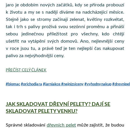
jaro je obdobím nových začátků, kdy se příroda probouzí
k životu a my se s nadějí díváme na nadcházející měsíce.
Stejně jako se stromy začínají zelenat, květiny rozkvétat,
tak i trh s palivy prožívá svou sezónní proměnu a přináší
sebou jedinečnou příležitost pro všechny, kdo chtějí
ušetřit na vytápění svých domovů. Ano, nejlevnější ceny
v roce jsou tu, a právě teď je ten nejlepší čas nakupovat
palivo za nejvýhodnější ceny.
PŘEČÍST CELÝ ČLÁNEK
#biomac
#prichodjara
#jarniakce
#nejnizsiceny
#vyhodnynakup
#drevnipe
JAK SKLADOVAT DŘEVNÍ PELETY? DAJÍ SE
SKLADOVAT PELETY VENKU?
Správné skladování
dřevních pelet
může zajistit, že budou