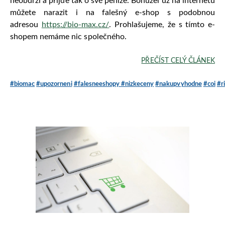
neobdrží a přijde tak o své peníze. Bohužel už na internetu
můžete narazit i na falešný e-shop s podobnou
adresou
https://bio-max.cz/
. Prohlašujeme, že s tímto e-
shopem nemáme nic společného.
PŘEČÍST CELÝ ČLÁNEK
#biomac
#upozorneni
#falesneeshopy
#nizkeceny
#nakupvyhodne
#coi
#r