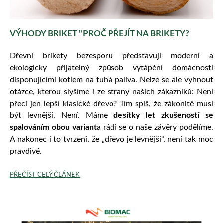
VÝHODY BRIKET "PROČ PŘEJÍT NA BRIKETY?
Dřevní brikety bezesporu představují moderní a
ekologicky přijatelný způsob vytápění domácností
disponujícími kotlem na tuhá paliva. Nelze se ale vyhnout
otázce, kterou slyšíme i ze strany našich zákazníků: Není
přeci jen lepší klasické dřevo? Tím spíš, že zákonitě musí
být levnější. Není. Máme
desítky let zkušeností se
spalováním obou variant
a rádi se o naše závěry podělíme.
A nakonec i to tvrzení, že „dřevo je levnější“, není tak moc
pravdivé.
PŘEČÍS
T CELÝ ČLÁNEK