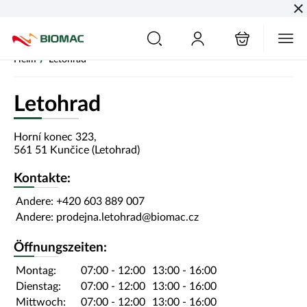
PŘESKOČIT NAVIGACI
/
Heim
Letohrad
Letohrad
Horní konec
323
,
561 51
Kunčice (Letohrad)
Kontakte:
Andere:
+420 603 889 007
Andere:
prodejna.letohrad@biomac.cz
Öffnungszeiten:
Montag:
07:00
-
12:00
13:00
-
16:00
Dienstag:
07:00
-
12:00
13:00
-
16:00
Mittwoch:
07:00
-
12:00
13:00
-
16:00