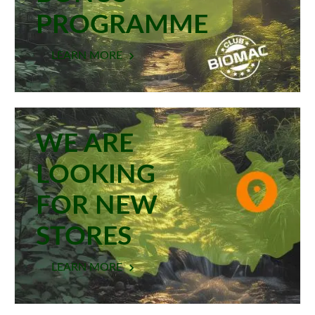
PROGRAMME
LEARN MORE
WE ARE
LOOKING
FOR NEW
STORES
LEARN MORE