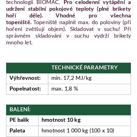
technologii BIOMAC.
Pro celodenní vytápění a
udržení stabilní pokojové teploty (plné brikety
hoří déle). Vhodné pro všechna
topeniště.
Topeniště naplnit max. do poloviny (při
hoření zvětšují objem). Skladovat v suchu! Při
správném skladování v suchu vydrží brikety
mnoho let.
TECHNICKÉ PARAMETRY
Výhřevnost:
min. 17,2 MJ/kg
Popelnatost:
max. 1,8 %
BALENÍ:
PE balík
hmotnost 10 kg
Paleta
hmotnost 1 000 kg (100 x 10)