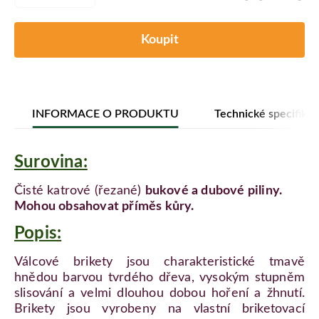
Koupit
INFORMACE O PRODUKTU
Technické specifika
Surovina:
Čisté katrové (řezané)
bukové a dubové piliny.
Mohou obsahovat příměs kůry.
Popis:
Válcové brikety jsou charakteristické tmavě
hnědou barvou tvrdého dřeva, vysokým stupněm
slisování a velmi dlouhou dobou hoření a žhnutí.
Brikety jsou vyrobeny na vlastní briketovací