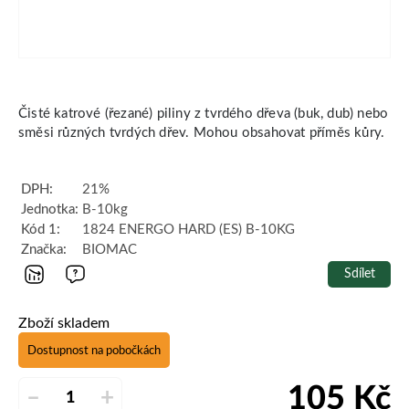
Čisté katrové (řezané) piliny z tvrdého dřeva (buk, dub) nebo
směsi různých tvrdých dřev. Mohou obsahovat příměs kůry.
DPH:
21%
Jednotka:
B-10kg
Kód 1:
1824 ENERGO HARD (ES) B-10KG
Značka:
BIOMAC
Sdílet
Zboží skladem
Dostupnost na pobočkách
105
Kč
–
+