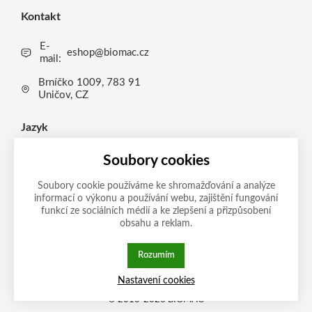
Kontakt
E-
eshop@biomac.cz
mail:
Brníčko 1009, 783 91
Uničov, CZ
Jazyk
IT
Soubory cookies
CS
Soubory cookie používáme ke shromažďování a analýze
informací o výkonu a používání webu, zajištění fungování
Možnosti platby
EN
funkcí ze sociálních médií a ke zlepšení a přizpůsobení
obsahu a reklam.
DE
IT
Rozumím
Tato stránka používá soubory cookies.
Zásady ochrany
Nastavení cookies
Klikněte pro více informací.
osobních údajů
© 2013-2026 BIOMAC