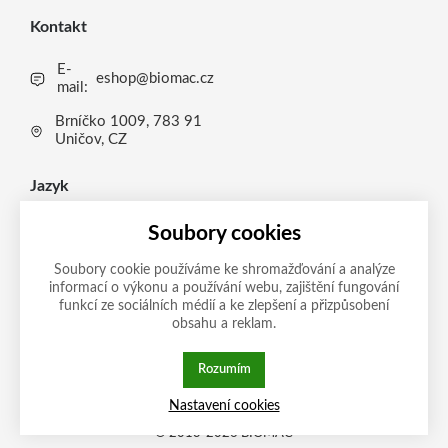
Kontakt
E-
eshop@biomac.cz
mail:
Brníčko 1009, 783 91
Uničov, CZ
Jazyk
CS
Soubory cookies
CS
Soubory cookie používáme ke shromažďování a analýze
informací o výkonu a používání webu, zajištění fungování
Možnosti platby
EN
funkcí ze sociálních médií a ke zlepšení a přizpůsobení
obsahu a reklam.
DE
IT
Rozumím
Tato stránka používá soubory cookies.
Zásady ochrany
Nastavení cookies
Klikněte pro více informací.
osobních údajů
© 2013-2026 BIOMAC