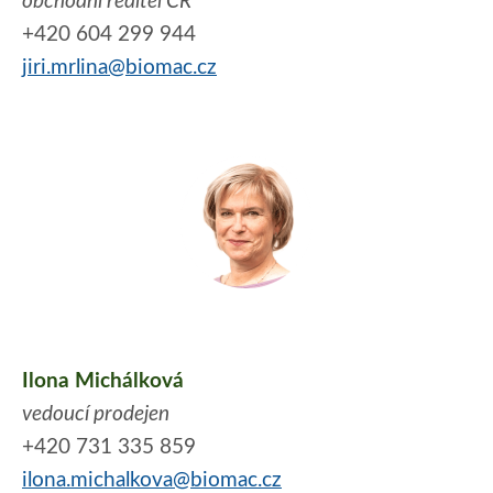
obchodní ředitel ČR
+420 604 299 944
jiri.mrlina@biomac.cz
Ilona Michálková
vedoucí prodejen
+420 731 335 859
ilona.michalkova@biomac.cz