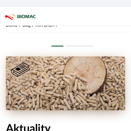
PŘESKOČIT NAVIGACI
/
/
Domů
Blog
AKTUALITY
Aktuality